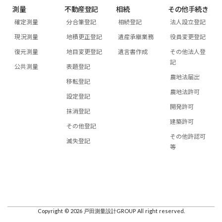
測量
不動産登記
相続
その他手続き
確定測量
分合筆登記
相続登記
法人設立登記
現況測量
地積更正登記
遺産承継業務
役員変更登記
復元測量
地目変更登記
遺言書作成
その他法人登
記
公共測量
表題登記
農地法届出
移転登記
農地法許可
設定登記
開発許可
抹消登記
建築許可
その他登記
その他許認可
滅失登記
等
Copyright © 2026 戸田測量設計GROUP All right reserved.