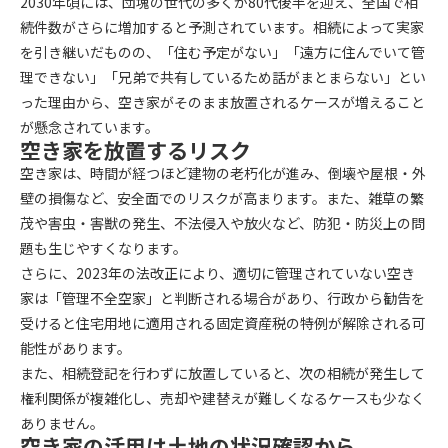
2030年頃には、団塊の世代の多くが80代後半を迎え、全国で相
続件数がさらに増加すると予測されています。相続によって実家
を引き継いだものの、「住む予定がない」「遠方に住んでいて管
理できない」「兄弟で共有しているため話がまとまらない」とい
った理由から、空き家がそのまま放置されるケースが増えること
が懸念されています。
空き家を放置するリスク
空き家は、時間が経つほど建物の老朽化が進み、倒壊や屋根・外
壁の損傷など、安全面でのリスクが高まります。また、雑草の繁
茂や害虫・害獣の発生、不法侵入や放火など、防犯・防災上の問
題も生じやすくなります。
さらに、2023年の法改正により、適切に管理されていない空き
家は「管理不全空家」と判断される場合があり、行政から勧告を
受けると住宅用地に適用される固定資産税の特例が解除される可
能性があります。
また、相続登記を行わずに放置していると、次の相続が発生して
権利関係が複雑化し、売却や建替えが難しくなるケースも少なく
ありません。
空き家の活用は土地の状況確認から