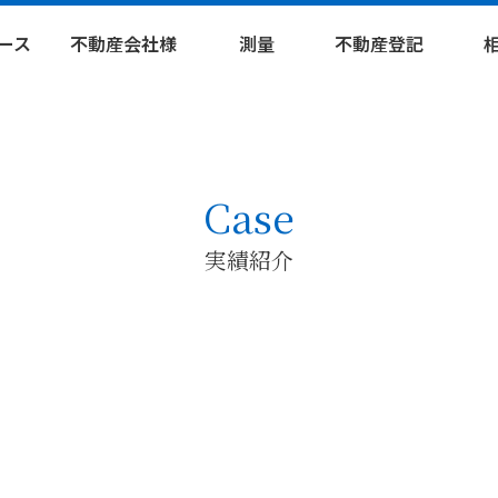
ース
不動産会社様
測量
不動産登記
パートナー募集
確定測量
分合筆登記
相
実績紹介
現況測量
地積更正登記
遺産
セミナー情報
復元測量
地目変更登記
遺言
Case
公共測量
表題登記
実績紹介
移転登記
設定登記
抹消登記
その他登記
滅失登記