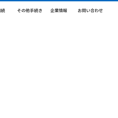
相続
その他手続き
企業情報
お問い合わせ
続登記
法人設立登記
企業理念
手続きの
相談・依頼
承継業務
役員変更登記
代表挨拶
その他の
書作成
その他法人登
スタッフ紹介
お問い合わせ
記
会社の軌跡
各種資料
農地法届出
ダウンロード
農地法許可
開発許可
建築許可
その他許認可
等