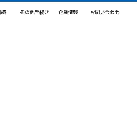
相続
その他手続き
企業情報
お問い合わせ
続登記
法人設立登記
企業理念
手続きの
相談・依頼
承継業務
役員変更登記
代表挨拶
その他の
書作成
その他法人登
スタッフ紹介
お問い合わせ
記
会社の軌跡
各種資料
農地法届出
ダウンロード
農地法許可
開発許可
建築許可
その他許認可
等