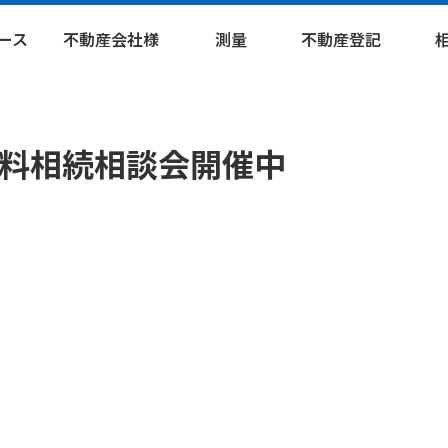
ース
不動産会社様
測量
不動産登記
パートナー募集
確定測量
分合筆登記
相
実績紹介
現況測量
地積更正登記
遺産
料相続相談会開催中
セミナー情報
復元測量
地目変更登記
遺言
公共測量
表題登記
移転登記
設定登記
抹消登記
その他登記
滅失登記