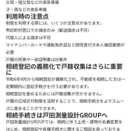
父母・祖父母などの直系尊属
子・孫などの直系卑属
利用時の注意点
制度を利用する際には、いくつか注意点があります。
市区町村窓口での請求のみ（郵送請求は不可）
代理人による請求は不可
マイナンバーカードや運転免許証など顔写真付き本人確認書類が
必要
戸籍の附票や一部証明書は対象外
相続登記の義務化で戸籍収集はさらに重要
に
令和6年4月から相続登記が義務化され、不動産を相続した方は一
定期間内に登記手続きを行う必要があります。
相続登記を進めるためには戸籍収集が欠かせません。
戸籍の広域交付制度を活用することで、相続手続きをよりスムー
ズに進めることができます。
相続手続きは戸田測量設計GROUPへ
戸田測量設計GROUPでは、相続に伴う土地・建物の名義変更を
はじめ、相続登記や各種手続きに関するご相談を承っておりま