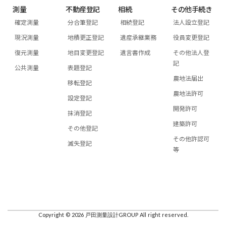
測量
不動産登記
相続
その他手続き
確定測量
分合筆登記
相続登記
法人設立登記
現況測量
地積更正登記
遺産承継業務
役員変更登記
復元測量
地目変更登記
遺言書作成
その他法人登
記
公共測量
表題登記
農地法届出
移転登記
農地法許可
設定登記
開発許可
抹消登記
建築許可
その他登記
その他許認可
滅失登記
等
Copyright © 2026 戸田測量設計GROUP All right reserved.